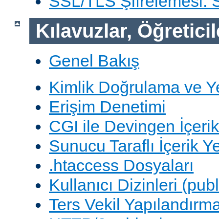
SSL/TLS Şifrelemesi:
Kılavuzlar, Öğreticil
Genel Bakış
Kimlik Doğrulama ve Y
Erişim Denetimi
CGI ile Devingen İçerik
Sunucu Taraflı İçerik Y
.htaccess Dosyaları
Kullanıcı Dizinleri (pub
Ters Vekil Yapılandırm