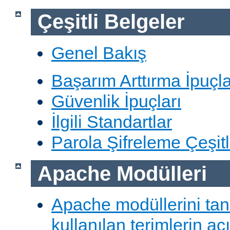
Çeşitli Belgeler
Genel Bakış
Başarım Arttırma İpuçla
Güvenlik İpuçları
İlgili Standartlar
Parola Şifreleme Çeşitl
Apache Modülleri
Apache modüllerini ta
kullanılan terimlerin aç