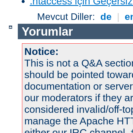
.htaccess için Geçersizl
Mevcut Diller:
de
|
e
Yorumlar
Notice:
This is not a Q&A sect
should be pointed towar
documentation or serve
our moderators if they a
considered invalid/off-t
manage the Apache HTTP
either our IRC channel, 