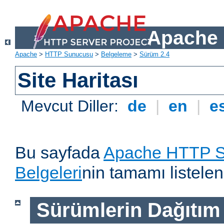
Apache 
Apache
>
HTTP Sunucusu
>
Belgeleme
>
Sürüm 2.4
Site Haritası
Mevcut Diller:
de
|
en
|
e
Bu sayfada
Apache HTTP S
Belgeleri
nin tamamı listelen
Sürümlerin Dağıtım B