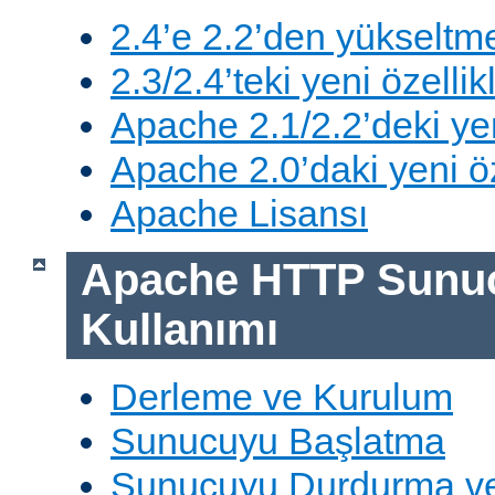
2.4’e 2.2’den yükseltm
2.3/2.4’teki yeni özellik
Apache 2.1/2.2’deki yen
Apache 2.0’daki yeni öz
Apache Lisansı
Apache HTTP Sunu
Kullanımı
Derleme ve Kurulum
Sunucuyu Başlatma
Sunucuyu Durdurma ve