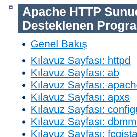
Apache HTTP Sunu
Desteklenen Progra
Genel Bakış
Kılavuz Sayfası: httpd
Kılavuz Sayfası: ab
Kılavuz Sayfası: apach
Kılavuz Sayfası: apxs
Kılavuz Sayfası: config
Kılavuz Sayfası: dbm
Kılavuz Sayfası: fcgista