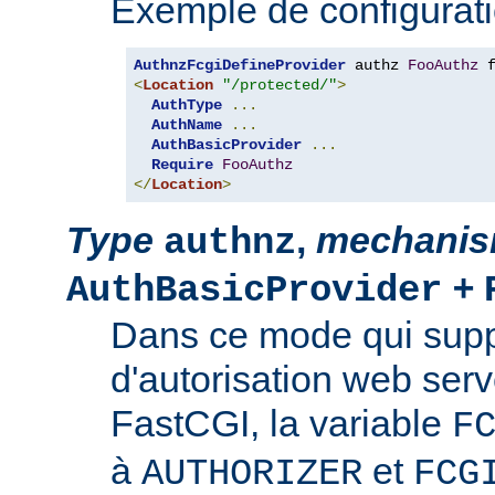
Exemple de configurati
AuthnzFcgiDefineProvider
 authz 
FooAuthz
 
<
Location
"/protected/"
>
AuthType
...
AuthName
...
AuthBasicProvider
...
Require
FooAuthz
</
Location
>
Type
,
mechani
authnz
+
AuthBasicProvider
Dans ce mode qui suppo
d'autorisation web serv
FastCGI, la variable
F
à
et
AUTHORIZER
FCG