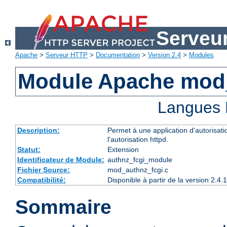
Serveu
Apache
>
Serveur HTTP
>
Documentation
>
Version 2.4
>
Modules
Module Apache mod
Langues 
Description:
Permet à une application d'autorisatio
l'autorisation httpd.
Statut:
Extension
Identificateur de Module:
authnz_fcgi_module
Fichier Source:
mod_authnz_fcgi.c
Compatibilité:
Disponible à partir de la version 2.
Sommaire