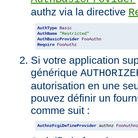
authz via la directive
R
AuthType
Basic
AuthName
"Restricted"
AuthBasicProvider
FooAuthn
Require
FooAuthz
Si votre application sup
générique
AUTHORIZE
autorisation en une seu
pouvez définir un four
comme suit :
AuthnzFcgiDefineProvider
 authnz 
FooAuthn