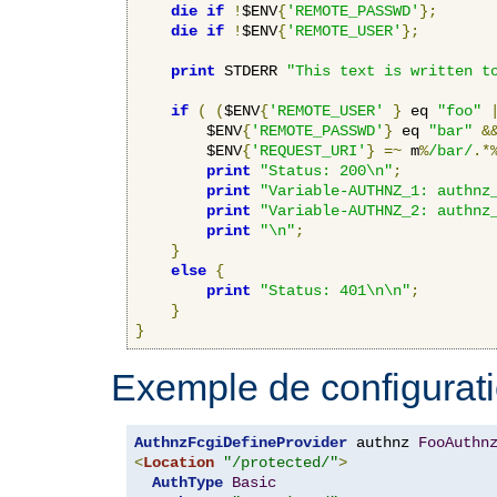
die
if
!
$ENV
{
'REMOTE_PASSWD'
};
die
if
!
$ENV
{
'REMOTE_USER'
};
print
 STDERR 
"This text is written t
if
(
(
$ENV
{
'REMOTE_USER'
}
 eq 
"foo"
        $ENV
{
'REMOTE_PASSWD'
}
 eq 
"bar"
&
        $ENV
{
'REQUEST_URI'
}
=~
 m
%
/bar/
.*
print
"Status: 200\n"
;
print
"Variable-AUTHNZ_1: authnz
print
"Variable-AUTHNZ_2: authnz
print
"\n"
;
}
else
{
print
"Status: 401\n\n"
;
}
}
Exemple de configurati
AuthnzFcgiDefineProvider
 authnz 
FooAuthn
<
Location
"/protected/"
>
AuthType
Basic