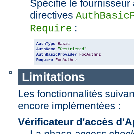
Spécifie le fournisseur
directives
AuthBasic
:
Require
AuthType
Basic
AuthName
"Restricted"
AuthBasicProvider
FooAuthnz
Require
FooAuthnz
Limitations
Les fonctionnalités suiva
encore implémentées :
Vérificateur d'accès d'
La phase
access chec