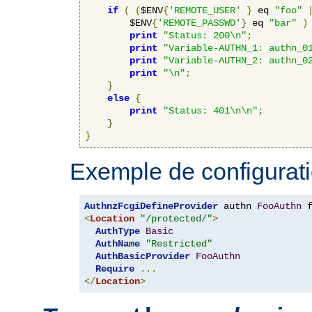
if
(
(
$ENV
{
'REMOTE_USER'
}
 eq 
"foo"
        $ENV
{
'REMOTE_PASSWD'
}
 eq 
"bar"
)
print
"Status: 200\n"
;
print
"Variable-AUTHN_1: authn_0
print
"Variable-AUTHN_2: authn_0
print
"\n"
;
}
else
{
print
"Status: 401\n\n"
;
}
}
Exemple de configurati
AuthnzFcgiDefineProvider
 authn 
FooAuthn
 
<
Location
"/protected/"
>
AuthType
Basic
AuthName
"Restricted"
AuthBasicProvider
FooAuthn
Require
...
</
Location
>