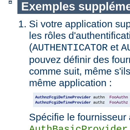
Exemples suppléme
Si votre application s
les rôles d'authentificat
(
et
AUTHENTICATOR
A
pouvez définir des fou
comme suit, même s'ils
même application :
AuthnzFcgiDefineProvider
 authn  
FooAuthn
AuthnzFcgiDefineProvider
 authz  
FooAuthz
Spécifie le fournisseur 
AuthBasicProvider