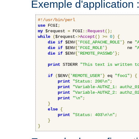
Exemple d'application 
#!/usr/bin/perl
use
 FCGI
;
my
 $request 
=
 FCGI
::
Request
();
while
(
$request-
>
Accept
()
>=
0
)
{
die
if
 $ENV
{
'FCGI_APACHE_ROLE'
}
 ne 
"
die
if
 $ENV
{
'FCGI_ROLE'
}
        ne 
"
die
if
 $ENV
{
'REMOTE_PASSWD'
};
print
 STDERR 
"This text is written t
if
(
$ENV
{
'REMOTE_USER'
}
 eq 
"foo1"
)
{
print
"Status: 200\n"
;
print
"Variable-AUTHZ_1: authz_0
print
"Variable-AUTHZ_2: authz_0
print
"\n"
;
}
else
{
print
"Status: 403\n\n"
;
}
}