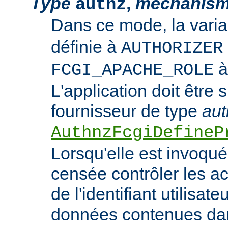
Type
,
mechanis
authz
Dans ce mode, la vari
définie à
AUTHORIZER
FCGI_APACHE_ROLE
L'application doit être 
fournisseur de type
aut
AuthnzFcgiDefineP
Lorsqu'elle est invoquée
censée contrôler les ac
de l'identifiant utilisate
données contenues dan