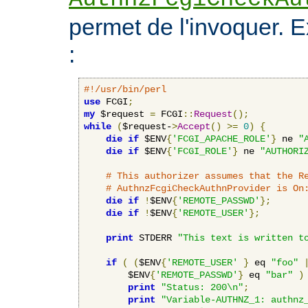
permet de l'invoquer. 
:
#!/usr/bin/perl
use
 FCGI
;
my
 $request 
=
 FCGI
::
Request
();
while
(
$request-
>
Accept
()
>=
0
)
{
die
if
 $ENV
{
'FCGI_APACHE_ROLE'
}
 ne 
"
die
if
 $ENV
{
'FCGI_ROLE'
}
 ne 
"AUTHORI
# This authorizer assumes that the R
# AuthnzFcgiCheckAuthnProvider is On
die
if
!
$ENV
{
'REMOTE_PASSWD'
};
die
if
!
$ENV
{
'REMOTE_USER'
};
print
 STDERR 
"This text is written t
if
(
(
$ENV
{
'REMOTE_USER'
}
 eq 
"foo"
        $ENV
{
'REMOTE_PASSWD'
}
 eq 
"bar"
)
print
"Status: 200\n"
;
print
"Variable-AUTHNZ_1: authnz