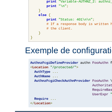
print
"Variable-AUTHNZ_2: authnz
print
"\n"
;
}
else
{
print
"Status: 401\n\n"
;
# If a response body is written 
# the client.
}
}
Exemple de configurati
AuthnzFcgiDefineProvider
 authn 
FooAuthn
 
<
Location
"/protected/"
>
AuthType
...
AuthName
...
AuthnzFcgiCheckAuthnProvider
FooAuthn
 \
Authorita
RequireBa
UserExpr
Require
...
</
Location
>