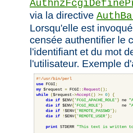
AuthnzFcgiDefineP
via la directive
AuthBa
Lorsqu'elle est invoquée
censée authentifier le c
l'identifiant et du mot 
l'utilisateur. Exemple d'
#!/usr/bin/perl
use
 FCGI
;
my
 $request 
=
 FCGI
::
Request
();
while
(
$request-
>
Accept
()
>=
0
)
{
die
if
 $ENV
{
'FCGI_APACHE_ROLE'
}
 ne 
"
die
if
 $ENV
{
'FCGI_ROLE'
}
        ne 
"
die
if
!
$ENV
{
'REMOTE_PASSWD'
};
die
if
!
$ENV
{
'REMOTE_USER'
};
print
 STDERR 
"This text is written t