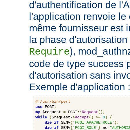
d'authentification de l'
l'application renvoie le
même fournisseur est 
la phase d'autorisation 
), mod_authnz
Require
code de type success 
d'autorisation sans invo
Exemple d'application 
#!/usr/bin/perl
use
 FCGI
;
my
 $request 
=
 FCGI
::
Request
();
while
(
$request-
>
Accept
()
>=
0
)
{
die
if
 $ENV
{
'FCGI_APACHE_ROLE'
};
die
if
 $ENV
{
'FCGI_ROLE'
}
 ne 
"AUTHORI