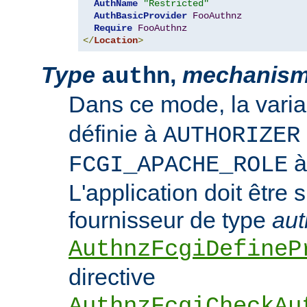
AuthName
"Restricted"
AuthBasicProvider
FooAuthnz
Require
FooAuthnz
</
Location
>
Type
,
mechanis
authn
Dans ce mode, la vari
définie à
AUTHORIZER
FCGI_APACHE_ROLE
L'application doit être 
fournisseur de type
aut
AuthnzFcgiDefineP
directive
AuthnzFcgiCheckAu