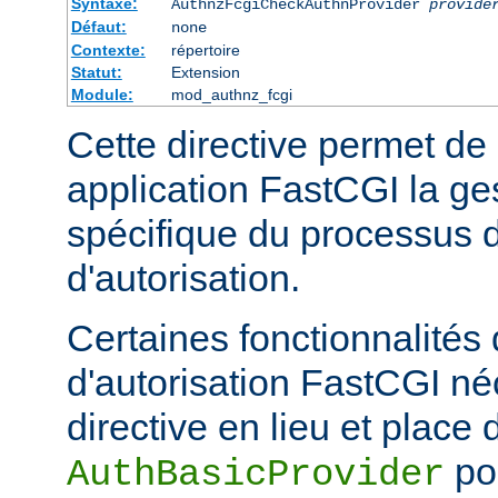
Syntaxe:
AuthnzFcgiCheckAuthnProvider
provide
Défaut:
none
Contexte:
répertoire
Statut:
Extension
Module:
mod_authnz_fcgi
Cette directive permet de
application FastCGI la ge
spécifique du processus d
d'autorisation.
Certaines fonctionnalités
d'autorisation FastCGI né
directive en lieu et place 
pou
AuthBasicProvider