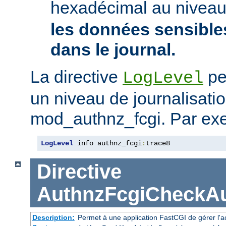
hexadécimal au nivea
les données sensibles
dans le journal.
La directive
pe
LogLevel
un niveau de journalisati
mod_authnz_fcgi. Par ex
LogLevel
 info authnz_fcgi
:
trace8
Directive
AuthnzFcgiCheckAu
Description:
Permet à une application FastCGI de gérer l'a