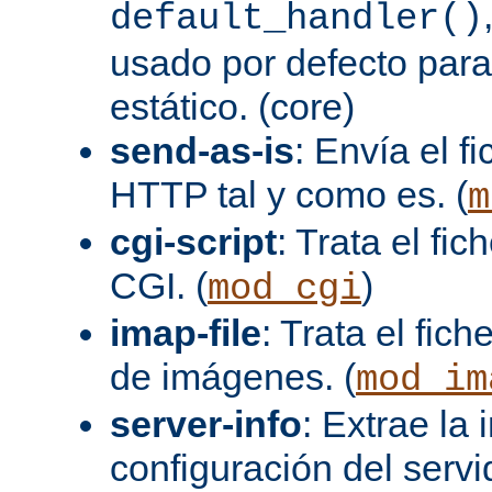
default_handler()
usado por defecto para
estático. (core)
send-as-is
: Envía el 
HTTP tal y como es. (
m
cgi-script
: Trata el fi
CGI. (
)
mod_cgi
imap-file
: Trata el fi
de imágenes. (
mod_im
server-info
: Extrae la
configuración del servid